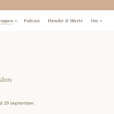
kroppen
Podcast
Hænder & Hjerte
Om
akhus
med 29 september.