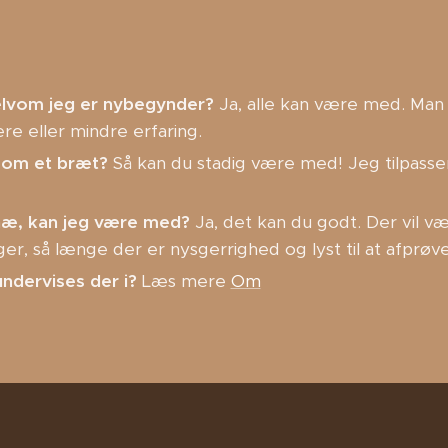
elvom jeg er nybegynder?
Ja, alle kan være med. Man 
e eller mindre erfaring.
 som et bræt?
Så kan du stadig være med! Jeg tilpasser 
knæ, kan jeg være med?
Ja, det kan du godt. Der vil 
er, så længe der er nysgerrighed og lyst til at afprøve
undervises der i?
Læs mere
Om