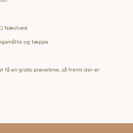
.00.
AFO Næstved
ogamåtte og tæppe
t få en gratis prøvetime, så fremt der er