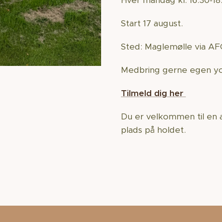
Hver mandag kl. 16.30-18
Start 17 august.
Sted: Maglemølle via 
Medbring gerne egen y
Tilmeld dig her
Du er velkommen til en a
plads på holdet.