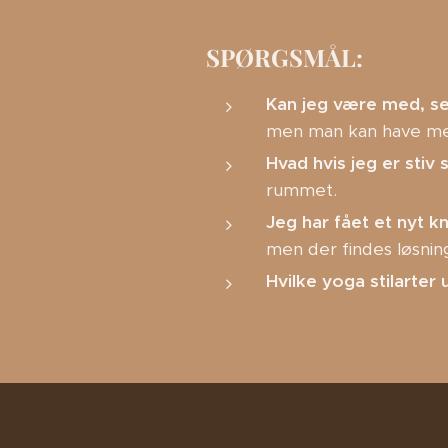
SPØRGSMÅL:
Kan jeg være med, s
men man kan have mer
Hvad hvis jeg er stiv
rummet.
Jeg har fået et nyt 
men der findes løsning
Hvilke yoga stilarter 