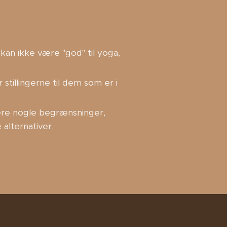
kan ikke være "god" til yoga,
stillingerne til dem som er i
være nogle begrænsninger,
 alternativer.