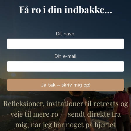
Få ro i din indbakke...
Dit navn:
Din e-mail:
Refleksioner, invitationer til retreats og
veje til mere ro — sendt direkte fra
mig, når jeg har noget på hjertet